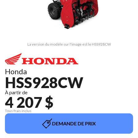
La version du modèle sur l'image est le HSS928CW
Honda
HSS928CW
À partir de
4 207 $
Tous frais inclus
DEMANDE DE PRIX