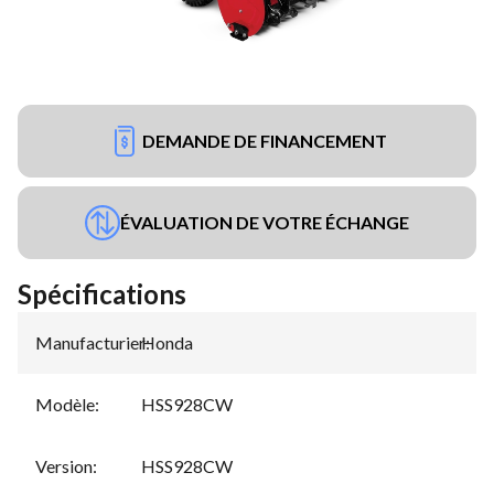
DEMANDE DE FINANCEMENT
ÉVALUATION DE VOTRE ÉCHANGE
Spécifications
Manufacturier
Honda
:
Modèle
:
HSS928CW
Version
:
HSS928CW