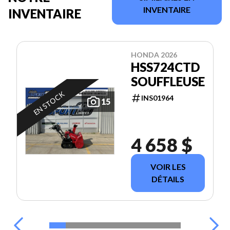
INVENTAIRE
INVENTAIRE
HONDA 2026
HSS724CTD
SOUFFLEUSE
EN STOCK
INS01964
15
4 658 $
VOIR LES
DÉTAILS