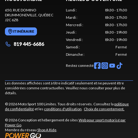
650, RUE DOMINO
Lundi
:
8h30 - 17h30
DRUMMONDVILLE
, QUÉBEC
Mardi
:
8h30 - 17h30
J2C 6Z8
Mercredi
:
8h30 - 17h30
ITINÉRAIRE
Jeudi
:
8h30 - 19h00
Vendredi
:
8h30 - 19h00
819 445-6686
Samedi
:
Fermé
Dimanche
:
Fermé
Restez connecté
Les données affichées sont à titre indicatif seulement et ne peuvent être
considérées comme contractuelles. Veuillez nous consulter pour plus de
détails.
© 2026 Moto Sport 100 Limites. Tous droits réservés. Consultez la
politique
de confidentialité
et les
conditions d'utilisation
.
Choix de consentement.
© 2026 Conception et hébergement de sites
Web pour sport motorisé par
Power Go
.
Membre du réseau
Shop A Ride
.