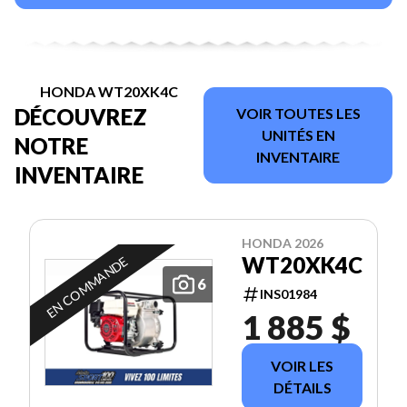
HONDA WT20XK4C
DÉCOUVREZ
VOIR TOUTES LES
UNITÉS EN
NOTRE
INVENTAIRE
INVENTAIRE
HONDA 2026
WT20XK4C
EN COMMANDE
6
INS01984
1 885 $
VOIR LES
DÉTAILS