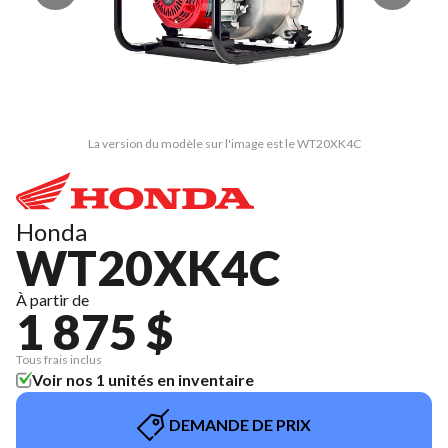
La version du modèle sur l'image est le WT20XK4C
Honda
WT20XK4C
À partir de
1 875 $
Tous frais inclus
Voir nos 1 unités en inventaire
DEMANDE DE PRIX