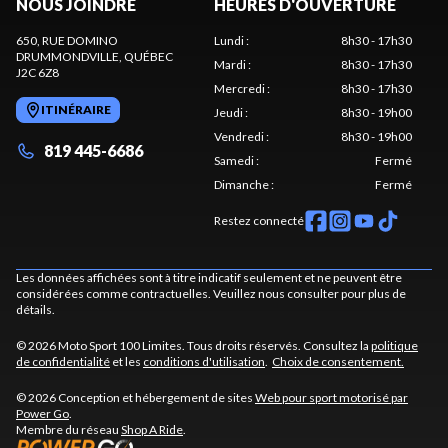
NOUS JOINDRE
HEURES D'OUVERTURE
650, RUE DOMINO
Lundi
:
8h30 - 17h30
DRUMMONDVILLE
, QUÉBEC
Mardi
:
8h30 - 17h30
J2C 6Z8
Mercredi
:
8h30 - 17h30
ITINÉRAIRE
Jeudi
:
8h30 - 19h00
Vendredi
:
8h30 - 19h00
819 445-6686
Samedi
:
Fermé
Dimanche
:
Fermé
Restez connecté
Les données affichées sont à titre indicatif seulement et ne peuvent être
considérées comme contractuelles. Veuillez nous consulter pour plus de
détails.
© 2026 Moto Sport 100 Limites. Tous droits réservés. Consultez la
politique
de confidentialité
et les
conditions d'utilisation
.
Choix de consentement.
© 2026 Conception et hébergement de sites
Web pour sport motorisé par
Power Go
.
Membre du réseau
Shop A Ride
.