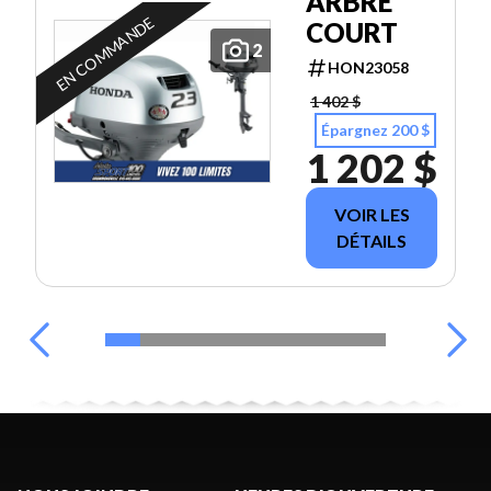
ARBRE
EN COMMANDE
COURT
2
HON23058
1 402 $
Épargnez 200 $
1 202 $
VOIR LES
DÉTAILS