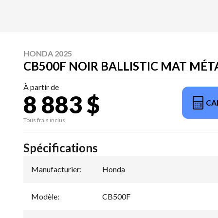
HONDA 2025
CB500F NOIR BALLISTIC MAT MÉT
À partir de
8 883 $
CA
Tous frais inclus
Spécifications
Manufacturier
:
Honda
Modèle
:
CB500F