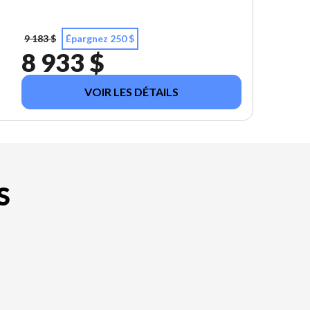
9 183 $
Épargnez 250 $
8 933 $
VOIR LES DÉTAILS
S