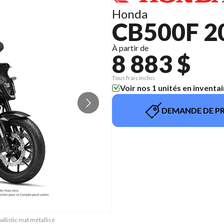
Honda
CB500F 2
À partir de
8 883 $
Tous frais inclus
Voir nos 1 unités en inventai
DEMANDE DE PR
llistic mat métallisé
La version du modèle