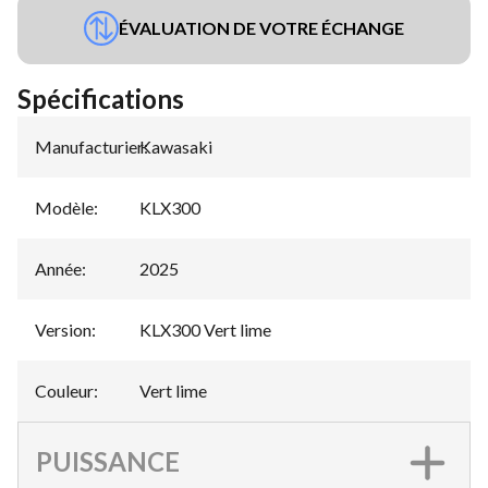
ÉVALUATION DE VOTRE ÉCHANGE
Spécifications
Manufacturier
Kawasaki
:
Modèle
:
KLX300
Année
:
2025
Version
:
KLX300 Vert lime
Couleur
:
Vert lime
PUISSANCE