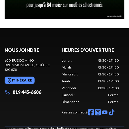
NOUS JOINDRE
HEURES D'OUVERTURE
650, RUE DOMINO
Lundi
:
8h30 - 17h30
DRUMMONDVILLE
, QUÉBEC
Mardi
:
8h30 - 17h30
J2C 6Z8
Mercredi
:
8h30 - 17h30
ITINÉRAIRE
Jeudi
:
8h30 - 19h00
Vendredi
:
8h30 - 19h00
819 445-6686
Samedi
:
Fermé
Dimanche
:
Fermé
Restez connecté
Les données affichées sont à titre indicatif seulement et ne peuvent être