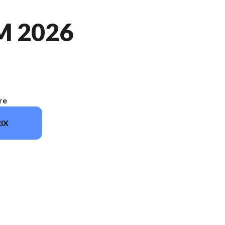
M 2026
re
IX