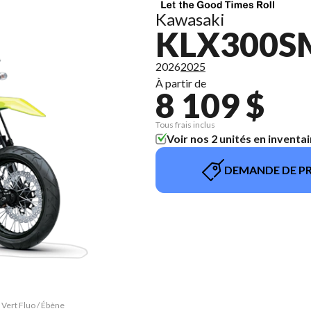
Kawasaki
KLX300S
2026
2025
À partir de
8 109 $
Tous frais inclus
Voir nos 2 unités en inventai
DEMANDE DE PR
Vert Fluo / Ébène