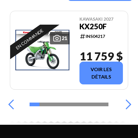
KAWASAKI 2027
KX250F
EN COMMANDE
INS04217
21
11 759 $
VOIR LES
DÉTAILS