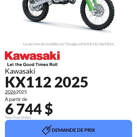
La version du modèle sur l'image est le KX112 Vert lime
Kawasaki
KX112 2025
2026
2025
À partir de
6 744 $
Tous frais inclus
DEMANDE DE PRIX