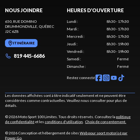
NOUS JOINDRE
HEURES D'OUVERTURE
650, RUE DOMINO
Lundi
:
8h30 - 17h30
DRUMMONDVILLE
, QUÉBEC
Mardi
:
8h30 - 17h30
J2C 6Z8
Mercredi
:
8h30 - 17h30
ITINÉRAIRE
Jeudi
:
8h30 - 19h00
Vendredi
:
8h30 - 19h00
819 445-6686
Samedi
:
Fermé
Dimanche
:
Fermé
Restez connecté
Les données affichées sont à titre indicatif seulement et ne peuvent être
considérées comme contractuelles. Veuillez nous consulter pour plus de
détails.
© 2026 Moto Sport 100 Limites. Tous droits réservés. Consultez la
politique
de confidentialité
et les
conditions d'utilisation
.
Choix de consentement.
© 2026 Conception et hébergement de sites
Web pour sport motorisé par
Power Go
.