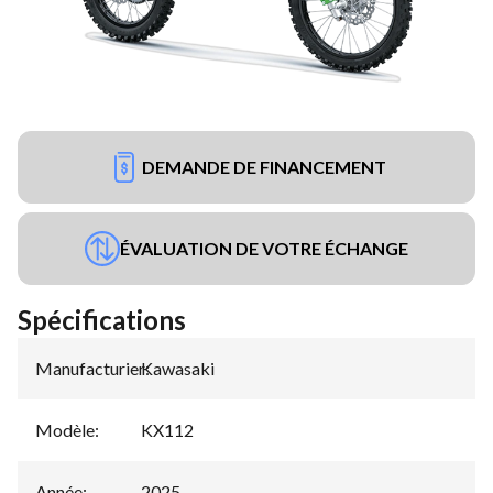
DEMANDE DE FINANCEMENT
ÉVALUATION DE VOTRE ÉCHANGE
Spécifications
Manufacturier
Kawasaki
:
Modèle
:
KX112
Année
:
2025