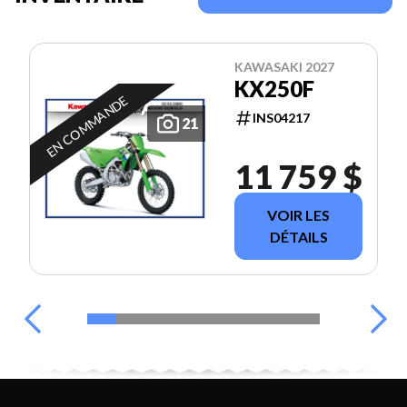
KAWASAKI 2027
KX250F
EN COMMANDE
INS04217
21
11 759 $
VOIR LES
DÉTAILS