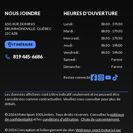
NOUS JOINDRE
HEURES D'OUVERTURE
650, RUE DOMINO
Lundi
:
8h30 - 17h30
DRUMMONDVILLE
, QUÉBEC
Mardi
:
8h30 - 17h30
J2C 6Z8
Mercredi
:
8h30 - 17h30
ITINÉRAIRE
Jeudi
:
8h30 - 19h00
Vendredi
:
8h30 - 19h00
819 445-6686
Samedi
:
Fermé
Dimanche
:
Fermé
Restez connecté
Les données affichées sont à titre indicatif seulement et ne peuvent être
considérées comme contractuelles. Veuillez nous consulter pour plus de
détails.
© 2026 Moto Sport 100 Limites. Tous droits réservés. Consultez la
politique
de confidentialité
et les
conditions d'utilisation
.
Choix de consentement.
© 2026 Conception et hébergement de sites
Web pour sport motorisé par