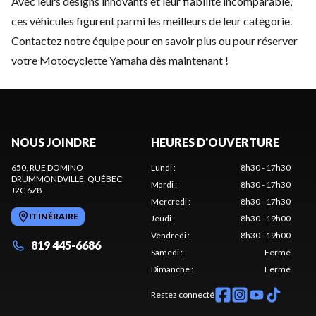
Avec leurs designs innovants et leur fiabilité incomparable,
ces véhicules figurent parmi les meilleurs de leur catégorie.
Contactez notre équipe
pour en savoir plus ou pour réserver
votre Motocyclette Yamaha dès maintenant !
NOUS JOINDRE
HEURES D'OUVERTURE
650, RUE DOMINO
Lundi
:
8h30 - 17h30
DRUMMONDVILLE
, QUÉBEC
Mardi
:
8h30 - 17h30
J2C 6Z8
Mercredi
:
8h30 - 17h30
ITINÉRAIRE
Jeudi
:
8h30 - 19h00
Vendredi
:
8h30 - 19h00
819 445-6686
Samedi
:
Fermé
Dimanche
:
Fermé
Restez connecté