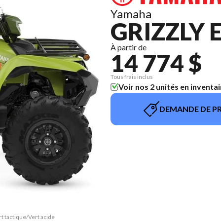
Yamaha
GRIZZLY 
À partir de
14 774 $
Tous frais inclus
Voir nos 2 unités en inventai
DEMANDE DE PR
rt tactique/Vert acide