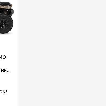
AMO
TREE
IONS