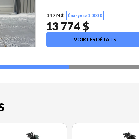
14 774 $
Épargnez 1 000 $
13 774 $
VOIR LES DÉTAILS
S