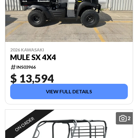
2026 KAWASAKI
MULE SX 4X4
INS03966
$ 13,594
VIEW FULL DETAILS
2
ON ORDER