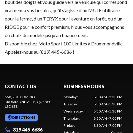
bout des doigts et vous guide vers le véhicule qui correspond
vraiment à vos besoins, qu'il s'agisse d'un MULE utilitaire
pour la ferme, d'un TERYX pour l'aventure en forêt, ou d'un
RIDGE pour le confort premium. Nous vous accompagnons
du choix du modèle jusqu'au financement.
Disponible chez Moto Sport 100 Limites à Drummondville.
Appelez-nous au (819) 445-6686 !
CONTACT US
BUSINESS HOURS
650, RUE DOMINO
Monday
:
8:30 AM - 5:30 PM
DRUMMONDVILLE
, QUEBEC
Tuesday
:
8:30 AM - 5:30 PM
J2C 6Z8
Wednesday
:
8:30 AM - 5:30 PM
DIRECTIONS
Thursday
:
8:30 AM - 7:00 PM
Friday
:
8:30 AM - 7:00 PM
819 445-6686
Saturday
:
Closed