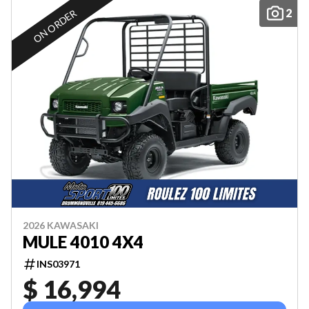
2
ON ORDER
2026 KAWASAKI
MULE 4010 4X4
INS03971
$ 16,994