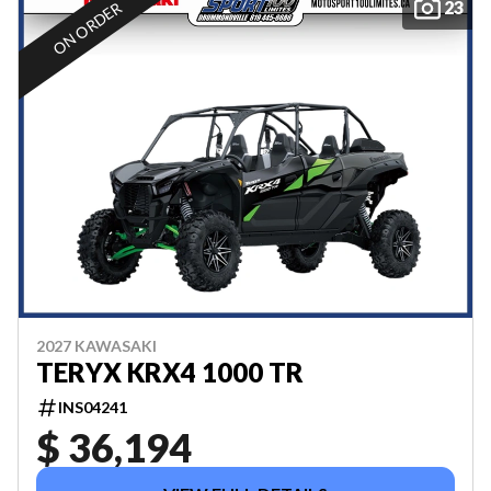
23
ON ORDER
2027 KAWASAKI
TERYX KRX4 1000 TR
INS04241
$ 36,194