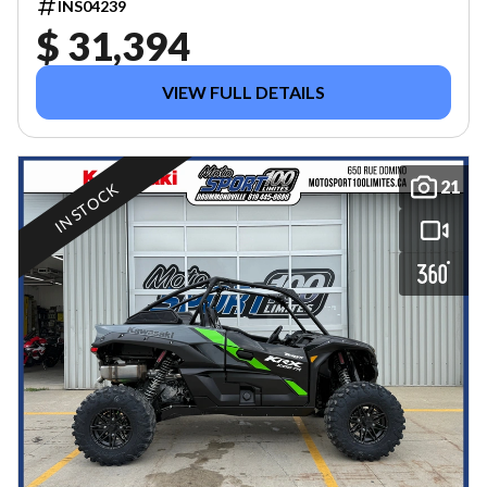
INS04239
$ 31,394
VIEW FULL DETAILS
21
IN STOCK