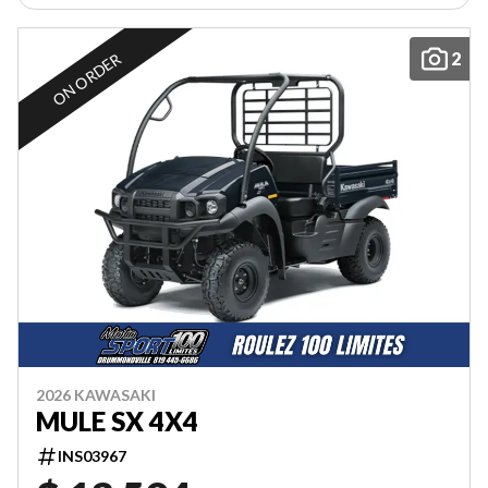
2
ON ORDER
2026 KAWASAKI
MULE SX 4X4
INS03967