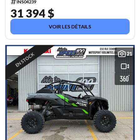
INS04239
31 394 $
VOIR LES DÉTAILS
21
EN STOCK