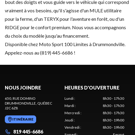
bout des doigts et vous guide vers le véhicule qui correspond
vraiment à vos besoins, qu'il s'agisse d'un MULE utilitaire
pour la ferme, d'un TERYX pour l'aventure en forêt, ou d'un
RIDGE pour le confort premium. Nous vous accompagnons
du choix du modèle jusqu'au financement.
Disponible chez Moto Sport 100 Limites à Drummondville.
Appelez-nous au (819) 445-6686 !
NOUS JOINDRE
HEURES D'OUVERTURE
650, RUE DOMINO
Lundi
:
8h30 - 17h30
DRUMMONDVILLE
, QUÉBEC
Mardi
:
8h30 - 17h30
J2C 6Z8
Mercredi
:
8h30 - 17h30
ITINÉRAIRE
Jeudi
:
8h30 - 19h00
Vendredi
:
8h30 - 19h00
819 445-6686
Samedi
:
Fermé