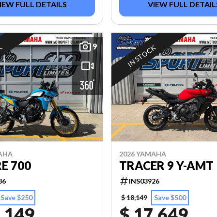
IEW FULL DETAILS
VIEW FULL DETAIL
9
K
IN STOCK
AHA
2026 YAMAHA
E 700
TRACER 9 Y-AMT
86
INS03926
Save $250
$ 18,149
Save $500
,149
$ 17,649