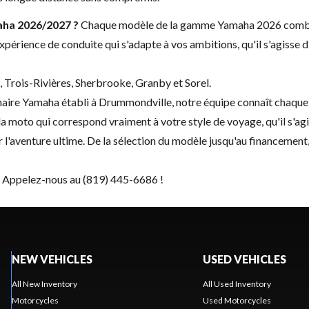
aha 2026/2027 ?
Chaque modèle de la gamme Yamaha 2026 combine
périence de conduite qui s'adapte à vos ambitions, qu'il s'agisse 
, Trois-Rivières, Sherbrooke, Granby et Sorel.
re Yamaha établi à Drummondville, notre équipe connaît chaque
a moto qui correspond vraiment à votre style de voyage, qu'il s'ag
 l'aventure ultime. De la sélection du modèle jusqu'au financemen
 Appelez-nous au (819) 445-6686 !
NEW VEHICLES
USED VEHICLES
All New Inventory
All Used Inventory
Motorcycles
Used Motorcycles