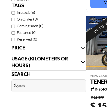
V
TAGS
In stock
(
6
)
On Order
(
3
)
IN STOC
Coming soon
(
0
)
Featured
(
0
)
Reserved
(
0
)
PRICE
USAGE (KILOMETERS OR
HOURS)
SEARCH
2026 YAM
TENER
INS040
$ 15,399
$ 15