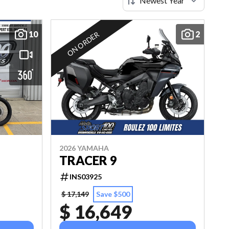
10
2
ON ORDER
2026 YAMAHA
TRACER 9
INS03925
$ 17,149
Save $500
$ 16,649