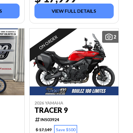
S
VIEW FULL DETAILS
2
ON ORDER
2026 YAMAHA
TRACER 9
INS03924
$ 17,149
Save $500