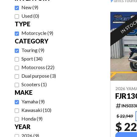
9
units found
New
(
9
)
Used
(
0
)
IN STOC
TYPE
Motorcycle
(
9
)
CATEGORY
Touring
(
9
)
Sport
(
34
)
Motocross
(
22
)
Dual purpose
(
3
)
Scooters
(
1
)
2026 YAM
MAKE
FJR13
Yamaha
(
9
)
INS033
Kawasaki
(
10
)
$ 22,949
Honda
(
9
)
$ 22
YEAR
2026
(
9
)