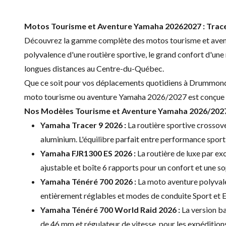
Motos Tourisme et Aventure Yamaha 20262027 : Tracer 9
Découvrez la gamme complète des motos tourisme et aven
polyvalence d'une routière sportive, le grand confort d'un
longues distances au Centre-du-Québec.
Que ce soit pour vos déplacements quotidiens à Drummondvil
moto tourisme ou aventure Yamaha 2026/2027 est conçue pou
Nos Modèles Tourisme et Aventure Yamaha 2026/202
Yamaha Tracer 9 2026 :
La routière sportive crossove
aluminium. L'équilibre parfait entre performance spor
Yamaha FJR1300 ES 2026 :
La routière de luxe par ex
ajustable et boîte 6 rapports pour un confort et une so
Yamaha Ténéré 700 2026 :
La moto aventure polyvalen
entièrement réglables et modes de conduite Sport et E
Yamaha Ténéré 700 World Raid 2026 :
La version b
de 46 mm et régulateur de vitesse, pour les expéditio