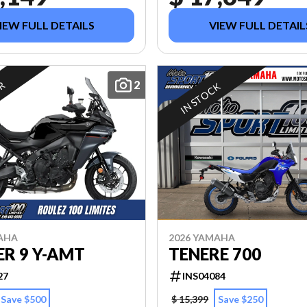
IEW FULL DETAILS
VIEW FULL DETAIL
2
ER
IN STOCK
AHA
2026 YAMAHA
R 9 Y-AMT
TENERE 700
27
INS04084
Save $500
$ 15,399
Save $250