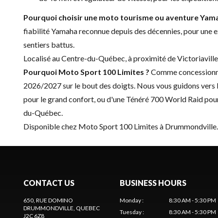
Pourquoi choisir une moto tourisme ou aventure Yam
fiabilité Yamaha reconnue depuis des décennies, pour une ex
sentiers battus.
Localisé au Centre-du-Québec, à proximité de Victoriaville
Pourquoi Moto Sport 100 Limites ?
Comme concessionnai
2026/2027 sur le bout des doigts. Nous vous guidons vers l
pour le grand confort, ou d'une Ténéré 700 World Raid pour
du-Québec.
Disponible chez Moto Sport 100 Limites à Drummondville.
CONTACT US
BUSINESS HOURS
650, RUE DOMINO
Monday
:
8:30 AM - 5:30 PM
DRUMMONDVILLE
, QUEBEC
Tuesday
:
8:30 AM - 5:30 PM
J2C 6Z8