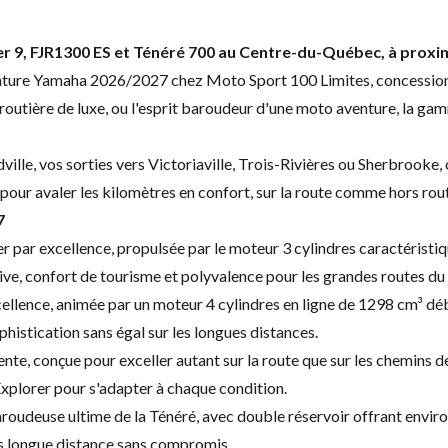
, FJR1300 ES et Ténéré 700 au Centre-du-Québec, à proximité
ture Yamaha 2026/2027 chez Moto Sport 100 Limites, concession
e routière de luxe, ou l'esprit baroudeur d'une moto aventure, la
le, vos sorties vers Victoriaville, Trois-Rivières ou Sherbrooke, 
r avaler les kilomètres en confort, sur la route comme hors rout
7
r par excellence, propulsée par le moteur 3 cylindres caractéristi
tive, confort de tourisme et polyvalence pour les grandes routes d
cellence, animée par un moteur 4 cylindres en ligne de 1298 cm³ d
phistication sans égal sur les longues distances.
te, conçue pour exceller autant sur la route que sur les chemins d
xplorer pour s'adapter à chaque condition.
aroudeuse ultime de la Ténéré, avec double réservoir offrant env
ns longue distance sans compromis.