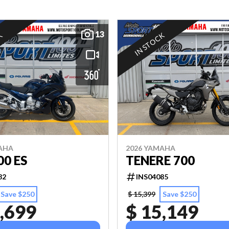
13
K
IN STOCK
AHA
2026 YAMAHA
00 ES
TENERE 700
82
INS04085
Save $250
$ 15,399
Save $250
,699
$ 15,149