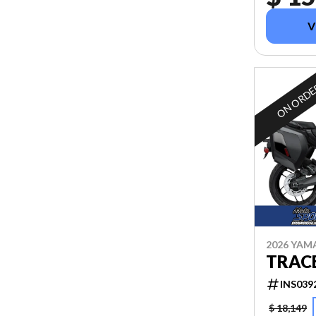
V
ON ORD
2026 YAM
TRACE
INS039
$ 18,149