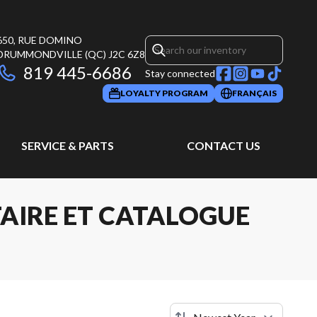
650, RUE DOMINO
DRUMMONDVILLE
(QC)
J2C 6Z8
819 445-6686
Stay connected
LOYALTY PROGRAM
FRANÇAIS
SERVICE & PARTS
CONTACT US
AIRE ET CATALOGUE