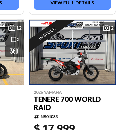
S
VIEW FULL DETAILS
12
2
IN STOCK
2026 YAMAHA
TENERE 700 WORLD
RAID
INS04083
$ 17,999