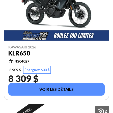
KAWASAKI 2026
KLR650
INS04027
8 909 $
Épargnez 600 $
8 309 $
VOIR LES DÉTAILS
2