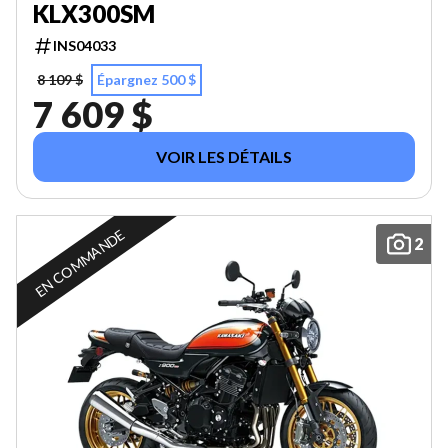
KLX300SM
INS04033
8 109 $
Épargnez 500 $
7 609 $
VOIR LES DÉTAILS
EN COMMANDE
2