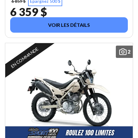
6 859 $
Épargnez 500 $
6 359 $
VOIR LES DÉTAILS
EN COMMANDE
2