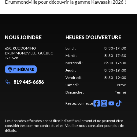
Drummondville pour découvrir la gamme Kawasaki 2026 !
NOUS JOINDRE
HEURES D'OUVERTURE
650, RUE DOMINO
Lundi
:
8h30 - 17h30
DRUMMONDVILLE
, QUÉBEC
Mardi
:
8h30 - 17h30
J2C 6Z8
Mercredi
:
8h30 - 17h30
ITINÉRAIRE
Jeudi
:
8h30 - 19h00
Vendredi
:
8h30 - 19h00
819 445-6686
Samedi
:
Fermé
Dimanche
:
Fermé
Restez connecté
Les données affichées sont à titre indicatif seulement et ne peuvent être
considérées comme contractuelles. Veuillez nous consulter pour plus de
détails.