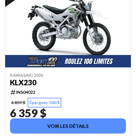
KAWASAKI 2026
KLX230
INS04022
6 859 $
Épargnez 500 $
6 359 $
VOIR LES DÉTAILS