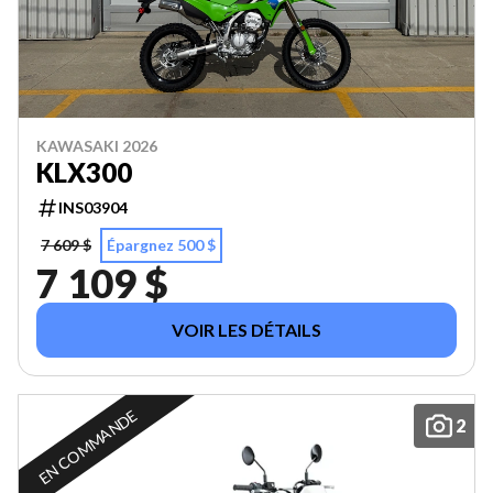
KAWASAKI 2026
KLX300
INS03904
7 609 $
Épargnez 500 $
7 109 $
VOIR LES DÉTAILS
EN COMMANDE
2