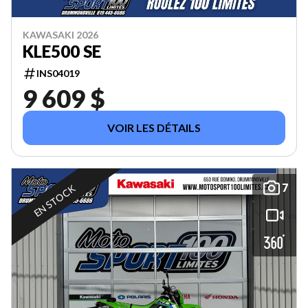
KAWASAKI 2026
KLE500 SE
INS04019
9 609 $
VOIR LES DÉTAILS
7
EN STOCK