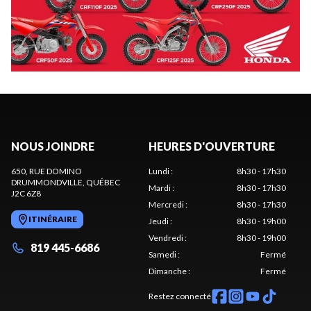
NOUS JOINDRE
HEURES D'OUVERTURE
650, RUE DOMINO
Lundi
:
8h30 - 17h30
DRUMMONDVILLE
, QUÉBEC
Mardi
:
8h30 - 17h30
J2C 6Z8
Mercredi
:
8h30 - 17h30
ITINÉRAIRE
Jeudi
:
8h30 - 19h00
Vendredi
:
8h30 - 19h00
819 445-6686
Samedi
:
Fermé
Dimanche
:
Fermé
Restez connecté