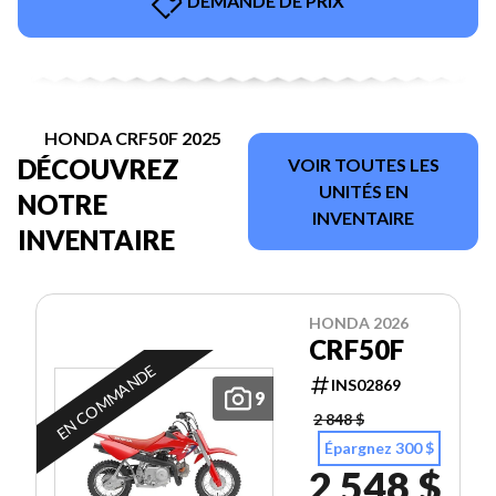
DEMANDE DE PRIX
HONDA CRF50F 2025
DÉCOUVREZ
VOIR TOUTES LES
UNITÉS EN
NOTRE
INVENTAIRE
INVENTAIRE
HONDA 2026
CRF50F
EN COMMANDE
INS02869
9
2 848 $
Épargnez 300 $
2 548 $