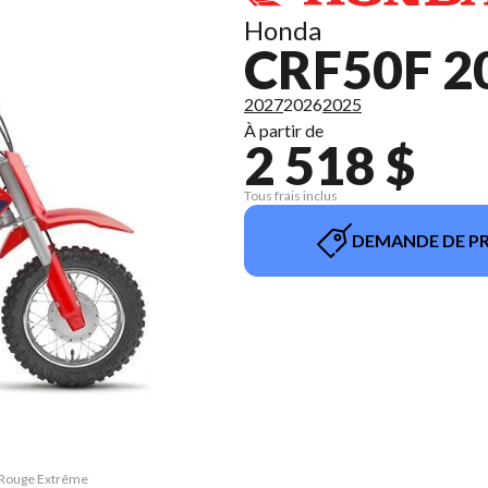
Honda
CRF50F 2
2027
2026
2025
À partir de
2 518 $
Tous frais inclus
DEMANDE DE PR
F Rouge Extrême