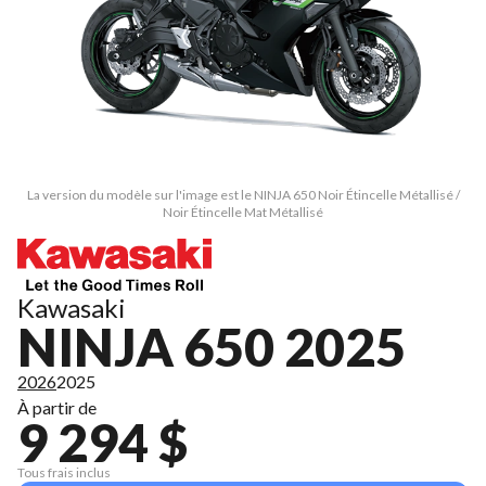
La version du modèle sur l'image est le NINJA 650 Noir Étincelle Métallisé /
Noir Étincelle Mat Métallisé
Kawasaki
NINJA 650 2025
2026
2025
À partir de
9 294 $
Tous frais inclus