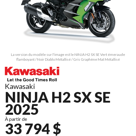
La version du modèle sur l'image est le NINJA H2 SX SE Vert émeraude
flamboyant / Noir Diablo Métallisé / Gris Graphène Mat Métallisé
Kawasaki
NINJA H2 SX SE
2025
À partir de
33 794 $