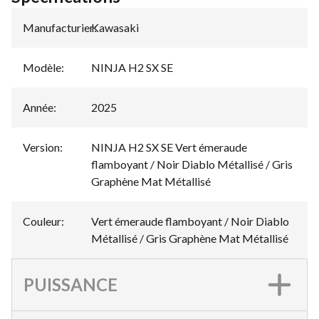
Manufacturier
Kawasaki
:
Modèle
:
NINJA H2 SX SE
Année
:
2025
Version
:
NINJA H2 SX SE Vert émeraude
flamboyant / Noir Diablo Métallisé / Gris
Graphène Mat Métallisé
Couleur
:
Vert émeraude flamboyant / Noir Diablo
Métallisé / Gris Graphène Mat Métallisé
PUISSANCE