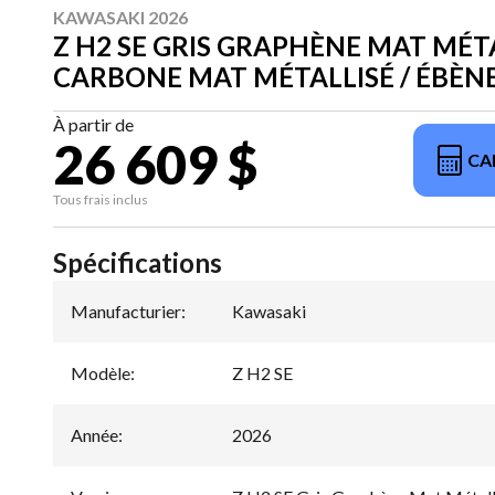
KAWASAKI 2026
Z H2 SE GRIS GRAPHÈNE MAT MÉTA
CARBONE MAT MÉTALLISÉ / ÉBÈN
À partir de
26 609 $
CA
Tous frais inclus
Spécifications
Manufacturier
:
Kawasaki
Modèle
:
Z H2 SE
Année
:
2026