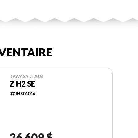
VENTAIRE
KAWASAKI 2026
Z H2 SE
INS04046
26 609 $