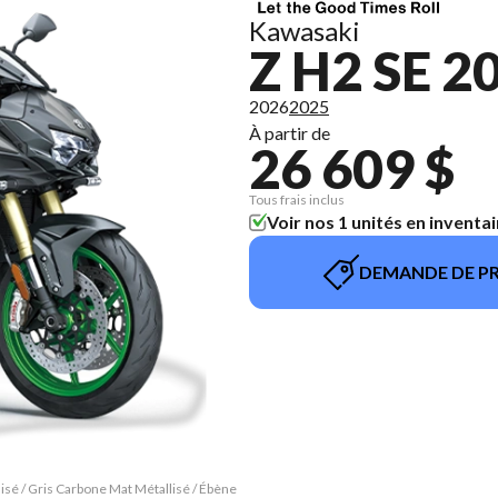
Kawasaki
Z H2 SE 2
2026
2025
À partir de
26 609 $
Tous frais inclus
Voir nos 1 unités en inventai
DEMANDE DE PR
isé / Gris Carbone Mat Métallisé / Ébène