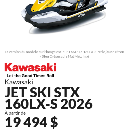
La version du modèle sur l'image est le JET SKI STX 160LX-S Perle jaune citron
/ Bleu Crépuscule Mat Métallisé
Kawasaki
JET SKI STX
160LX-S 2026
À partir de
19 494 $