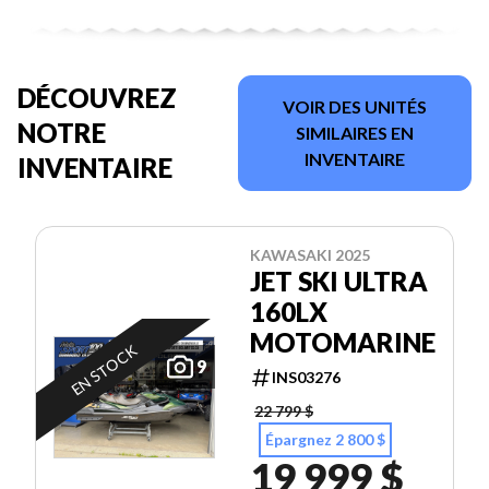
DÉCOUVREZ
VOIR DES UNITÉS
NOTRE
SIMILAIRES EN
INVENTAIRE
INVENTAIRE
KAWASAKI 2025
JET SKI ULTRA
160LX
MOTOMARINE
EN STOCK
9
INS03276
22 799 $
Épargnez 2 800 $
19 999 $