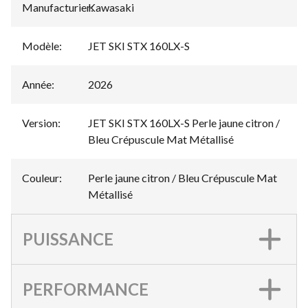
Manufacturier
Kawasaki
:
Modèle
:
JET SKI STX 160LX-S
Année
:
2026
Version
:
JET SKI STX 160LX-S Perle jaune citron /
Bleu Crépuscule Mat Métallisé
Couleur
:
Perle jaune citron / Bleu Crépuscule Mat
Métallisé
PUISSANCE
PERFORMANCE