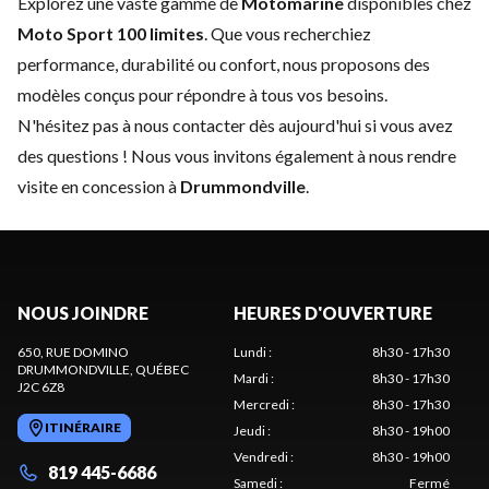
Explorez une vaste gamme de
Motomarine
disponibles chez
Moto Sport 100 limites
. Que vous recherchiez
performance, durabilité ou confort, nous proposons des
modèles conçus pour répondre à tous vos besoins.
N'hésitez pas à
nous contacter
dès aujourd'hui si vous avez
des questions ! Nous vous invitons également à nous rendre
visite en concession à
Drummondville
.
NOUS JOINDRE
HEURES D'OUVERTURE
650, RUE DOMINO
Lundi
:
8h30 - 17h30
DRUMMONDVILLE
, QUÉBEC
Mardi
:
8h30 - 17h30
J2C 6Z8
Mercredi
:
8h30 - 17h30
ITINÉRAIRE
Jeudi
:
8h30 - 19h00
Vendredi
:
8h30 - 19h00
819 445-6686
Samedi
:
Fermé