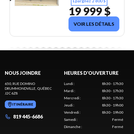
Épargnez 2 800 $
19 999 $
VOIR LES DÉTAILS
NOUS JOINDRE
HEURES D'OUVERTURE
650, RUE DOMINO
Lundi
:
8h30 - 17h30
DRUMMONDVILLE
, QUÉBEC
Mardi
:
8h30 - 17h30
J2C 6Z8
Mercredi
:
8h30 - 17h30
ITINÉRAIRE
Jeudi
:
8h30 - 19h00
Vendredi
:
8h30 - 19h00
819 445-6686
Samedi
:
Fermé
Dimanche
:
Fermé