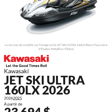
La version du modèle sur l'image est le JET SKI ULTRA 160LX Blanc Poussière
d'Étoiles Métallisé / Ébène
Kawasaki
JET SKI ULTRA
160LX 2026
2026
2025
À partir de
23 694 $