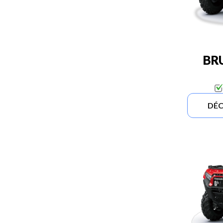
BR
DÉC