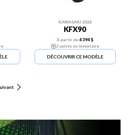
KAWASAKI 2026
KFX90
À partir de
4 394 $
re
2 unités en inventaire
ÈLE
DÉCOUVRIR CE MODÈLE
uivant