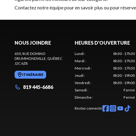
Contactez notre équipe
pour en savoir plus ou pour réserv
NOUS JOINDRE
HEURES D'OUVERTURE
650, RUE DOMINO
Lundi
:
8h30 - 17h30
DRUMMONDVILLE
, QUÉBEC
Mardi
:
8h30 - 17h30
J2C 6Z8
Mercredi
:
8h30 - 17h30
ITINÉRAIRE
Jeudi
:
8h30 - 19h00
Vendredi
:
8h30 - 19h00
819 445-6686
Samedi
:
Fermé
Dimanche
:
Fermé
Restez connecté