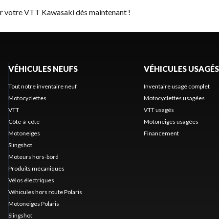
er votre VTT Kawasaki dès maintenant !
VÉHICULES NEUFS
VÉHICULES USAGÉS
Tout notre inventaire neuf
Inventaire usagé complet
Motocyclettes
Motocyclettes usagées
VTT
VTT usagés
Côte-à-côte
Motoneiges usagées
Motoneiges
Financement
Slingshot
Moteurs hors-bord
Produits mécaniques
Vélos électriques
Véhicules hors route Polaris
Motoneiges Polaris
Slingshot